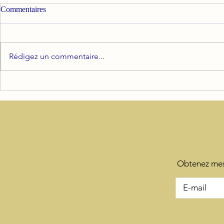
Commentaires
Rédigez un commentaire...
Reconnaître le déni et savoir le
Les Effets du
gérer
: Comprendre
entre Stress e
Obtenez mes