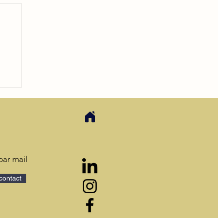
n
re
par mail
contact