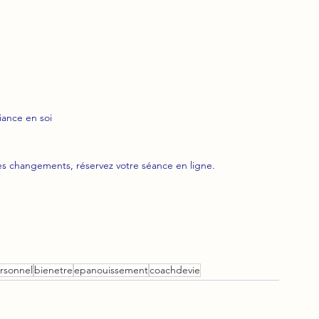
iance en soi
ces changements, réservez votre séance en ligne.
rsonnel
bienetre
epanouissement
coachdevie