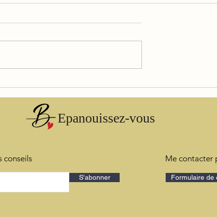
 Stress sur la Santé
Le 5ème Accord Toltèque : U
 les Liens Profonds
voyage vers la liberté intérieu
t santé
Epanouissez-vous
 conseils
Me contacter 
S'abonner
Formulaire de 