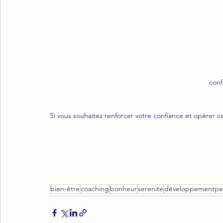
conf
Si vous souhaitez renforcer votre confiance et opérer 
bien-être
coaching
bonheur
serenite
développementpe