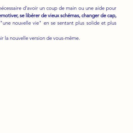
De la même façon qu'un sportif, il est parfois nécessaire d'avoir un coup de main ou une aide pour 
améliorer ses performances, se motiver ou se remotiver, se libérer de vieux schémas, changer de cap, 
une nouvelle vie" en se sentant plus solide et plus 
ir la nouvelle version de vous-même.