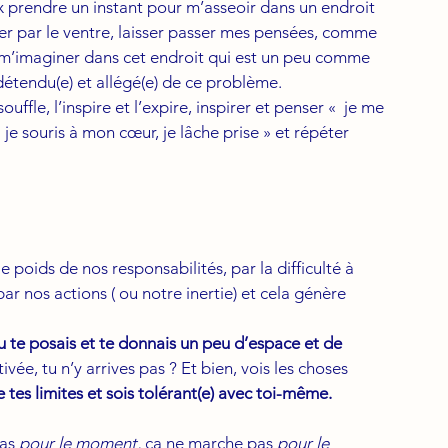
 prendre un instant pour m’asseoir dans un endroit 
er par le ventre, laisser passer mes pensées, comme 
, m’imaginer dans cet endroit qui est un peu comme 
détendu(e) et allégé(e) de ce problème.
fle, l’inspire et l’expire, inspirer et penser «  je me 
 je souris à mon cœur, je lâche prise » et répéter 
 poids de nos responsabilités, par la difficulté à 
par nos actions ( ou notre inertie) et cela génère 
tu te posais et te donnais un peu d’espace et de 
ée, tu n’y arrives pas ? Et bien, vois les choses 
 tes limites et sois tolérant(e) avec toi-même.
as 
pour le moment,
 ça ne marche pas 
pour le 