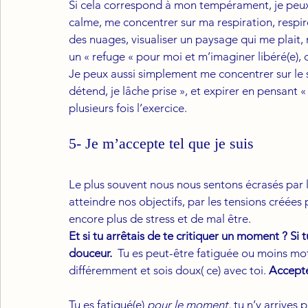
Si cela correspond à mon tempérament, je peux
calme, me concentrer sur ma respiration, respir
des nuages, visualiser un paysage qui me plait
un « refuge « pour moi et m’imaginer libéré(e), 
Je peux aussi simplement me concentrer sur le souf
détend, je lâche prise », et expirer en pensant « 
plusieurs fois l’exercice. 
5- Je m’accepte tel que je suis
Le plus souvent nous nous sentons écrasés par le
atteindre nos objectifs, par les tensions créées 
encore plus de stress et de mal être. 
Et si tu arrêtais de te critiquer un moment ? Si 
douceur. 
Tu es peut-être fatiguée ou moins motiv
différemment et sois doux( ce) avec toi. 
Accepte
Tu es fatigué(e) 
pour le moment,
 tu n’y arrives p